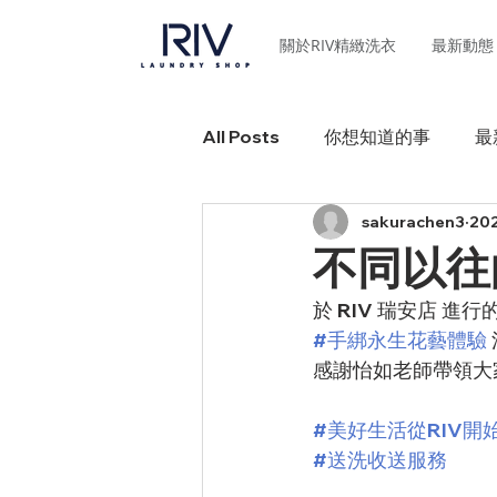
關於RIV精緻洗衣
最新動態
All Posts
你想知道的事
最
sakurachen3
20
不同以往
於 RIV 瑞安店 進
#手綁永生花藝體驗
感謝怡如老師帶領大
#美好生活從RIV開
#送洗收送服務