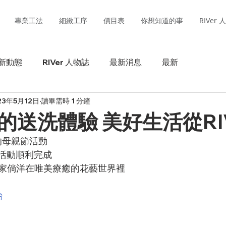
專業工法
細緻工序
價目表
你想知道的事
RIVer
新動態
RIVer 人物誌
最新消息
最新
23年5月12日
讀畢需時 1 分鐘
的送洗體驗 美好生活從RI
行的母親節活動 
 活動順利完成
家倘洋在唯美療癒的花藝世界裡
始