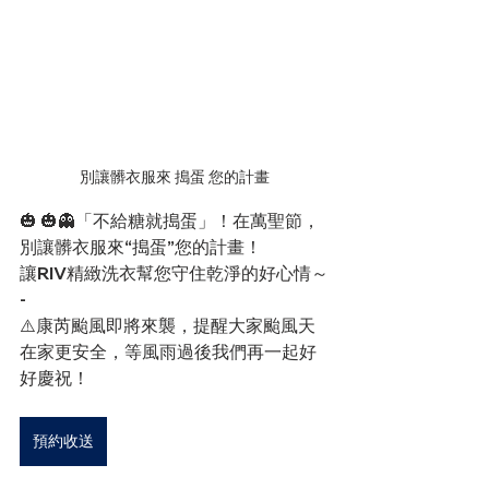
別讓髒衣服來 搗蛋 您的計畫
🎃 🎃👻「不給糖就搗蛋」！在萬聖節，
別讓髒衣服來“搗蛋”您的計畫！
讓RIV精緻洗衣幫您守住乾淨的好心情～
-
⚠️康芮颱風即將來襲，提醒大家颱風天
在家更安全，等風雨過後我們再一起好
好慶祝！
預約收送