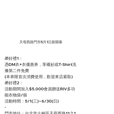
天母西路門市5月1日新開幕
🎁好禮1：
憑DM衣+衣優惠券，享襯衫或T-Shirt洗
滌第二件免費
(本券限首次消費使用，歡迎來店索取)
🎁好禮2：
活動期間加入$5,000會員贈送RIV多功
能衣物袋/個
活動時間：5/1(三)~6/30(日)
-
門市地址：台北市士林區天母西路11之1