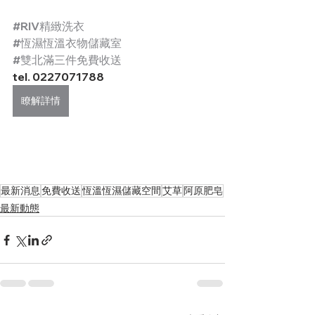
#RIV精緻洗衣
#恆濕恆溫衣物儲藏室
#雙北滿三件免費收送
tel. 0227071788
瞭解詳情
最新消息
免費收送
恆溫恆濕儲藏空間
艾草
阿原肥皂
最新動態