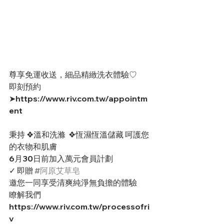
尊享免運收送，細品精緻洗衣體驗♡
即刻預約 
➤https://www.riv.com.tw/appointm
ent
秉持 ❖溫和洗滌  ❖恆濕恆溫儲藏 呵護您
的衣物和肌膚
6月30日前加入萬元會員計劃
✓ 即贈 
#阿原艾草皂
邀您一同享受清爽純淨無負擔的體驗
瞭解我們
https://www.riv.com.tw/processofri
v