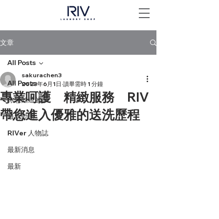
文章
All Posts
sakurachen3
All Posts
2023年6月1日
讀畢需時 1 分鐘
專業呵護 精緻服務 RIV
你想知道的事
帶您進入優雅的送洗歷程
最新動態
RIVer 人物誌
最新消息
最新