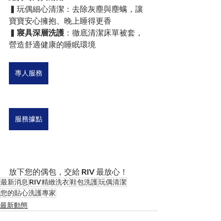
▍玩偶細心清潔：去除灰塵與塵螨，讓
寶寶安心擁抱、晚上睡得更香
▍
寢具深層洗護
：徹底清潔床單被套，
營造舒適健康的睡眠環境
專人服務
服務據點
放下您的偶包，交給 RIV 最放心！
最新消息
RIV精緻洗衣
鞋包洗護
玩偶清潔
您的貼心洗護專家
最新動態