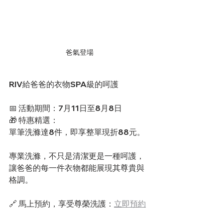
爸氣登場
RIV給爸爸的衣物SPA級的呵護 
📅 活動期間：7月11日至8月8日
🎁 特惠精選：
單筆洗滌達8件，即享整單現折88元。
專業洗滌，不只是清潔更是一種呵護，
讓爸爸的每一件衣物都能展現其尊貴與
格調。
🔗 馬上預約，享受尊榮洗護：
立即預約