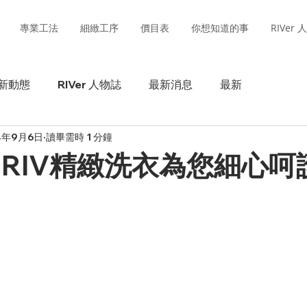
專業工法
細緻工序
價目表
你想知道的事
RIVer
新動態
RIVer 人物誌
最新消息
最新
4年9月6日
讀畢需時 1 分鐘
 RIV精緻洗衣為您細心呵