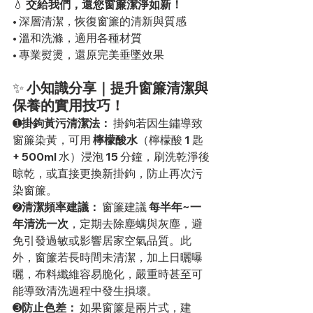
💧 
交給我們，還您窗簾潔淨如新！
• 深層清潔，恢復窗簾的清新與質感
• 溫和洗滌，適用各種材質
• 專業熨燙，還原完美垂墜效果
✨ 
小知識分享｜提升窗簾清潔與
保養的實用技巧！
➊
掛鉤黃污清潔法：
 掛鉤若因生鏽導致
窗簾染黃，可用 
檸檬酸水
（檸檬酸 1 匙
+ 500ml 水）浸泡 15 分鐘，刷洗乾淨後
晾乾，或直接更換新掛鉤，防止再次污
染窗簾。
➋
清潔頻率建議：
 窗簾建議 
每半年~一
年清洗一次
，定期去除塵螨與灰塵，避
免引發過敏或影響居家空氣品質。此
外，窗簾若長時間未清潔，加上日曬曝
曬，布料纖維容易脆化，嚴重時甚至可
能導致清洗過程中發生損壞。
➌
防止色差：
 如果窗簾是兩片式，建