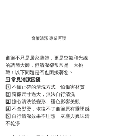
窗簾清潔 專業呵護
窗簾不只是居家裝飾，更是空氣和光線
的調節大師，但清潔卻常常是一大挑
戰！以下問題是否也困擾著您？
🪟 
常見清潔困擾
1️⃣ 不懂正確的清洗方式，怕傷害材質
2️⃣ 窗簾尺寸過大，無法自行清洗
3️⃣ 擔心清洗後變形、褪色影響美觀
4️⃣ 不會熨燙，恢復不了窗簾原有垂墜感
5️⃣ 自行清潔效果不理想，灰塵與異味清
不乾淨