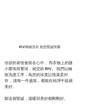
RIV精緻洗衣 祝您聖誕快樂
佳節的喜悅會留在心中， 而衣物上的微
小塵埃與繁瑣，就交給 RIV。 我們以極
致洗護工序，為您的珍貴記憶溫柔封
存， 讓每一件盛裝，都能在純淨中延續
美好。
願這個聖誕，溫暖與美好都剛剛好。