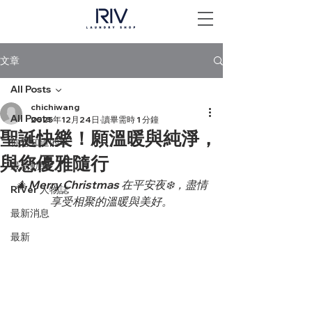
文章
All Posts
chichiwang
All Posts
2025年12月24日
讀畢需時 1 分鐘
聖誕快樂！願溫暖與純淨，
你想知道的事
與您優雅隨行
最新動態
🎄 Merry Christmas 在平安夜❄️，盡情
RIVer 人物誌
享受相聚的溫暖與美好。
最新消息
最新