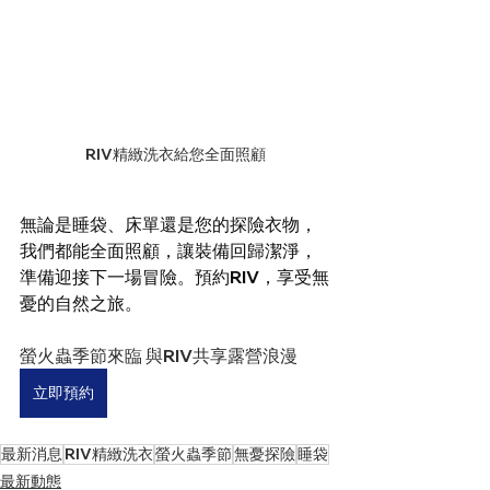
RIV精緻洗衣給您全面照顧
無論是睡袋、床單還是您的探險衣物，
我們都能全面照顧，讓裝備回歸潔淨，
準備迎接下一場冒險。預約RIV，享受無
憂的自然之旅。 
螢火蟲季節來臨 與RIV共享露營浪漫
立即預約
最新消息
RIV精緻洗衣
螢火蟲季節
無憂探險
睡袋
最新動態