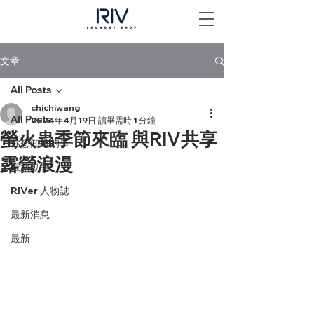
文章
All Posts
chichiwang
All Posts
2024年4月19日
讀畢需時 1 分鐘
螢火蟲季節來臨 與RIV共享
你想知道的事
露營浪漫
最新動態
RIVer 人物誌
最新消息
最新