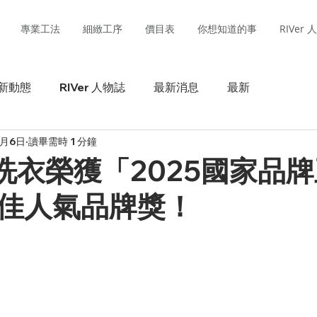
專業工法
細緻工序
價目表
你想知道的事
RIVer
新動態
RIVer 人物誌
最新消息
最新
1月6日
讀畢需時 1 分鐘
緻洗衣榮獲「2025國家品
佳人氣品牌獎！