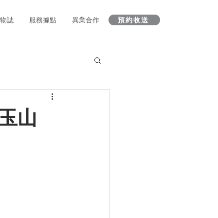
 人物誌
服務據點
異業合作
預約收送
牌玉山