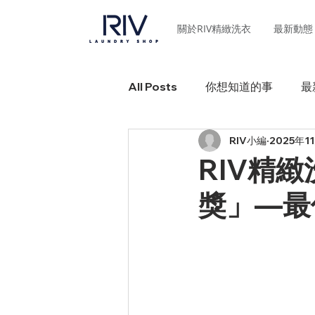
關於RIV精緻洗衣
最新動態
All Posts
你想知道的事
最
RIV小編
2025年1
RIV精
獎」—最