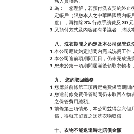
務人員聯絡。
為：「您理解，若預付洗衣契約終止
定帳戶（限您本人之中華民國境內帳
度），再扣除 3% 行政手續費及 3
又預付方式及內容如有爭議者，將以
八、洗衣期間之約定及本公司保管送
本公司應於約定期間內完成洗燙工作
本公司逾前項期間五日，仍未完成洗
您未於第一項期間屆滿後領取衣物者
九、 您的取回義務
您應於前條第三項所定免費保管期間
您逾前條免費保管期間仍未取回衣物
之保管費用總額。
前條第三項情形，本公司並得定六個
償，得就其留置之送洗衣物取償。
十、衣物不能返還時之賠償金額