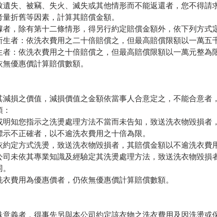
致遺失、被竊、失火、滅失或其他情形而不能返還者，您不得請
考量折舊等因素，計算其賠償金額。
據者，除有第十二條情形，得另行約定賠償金額外，依下列方式
內所生者：依洗衣費用之二十倍賠償之，但最高賠償限額以一萬五
所生者：依洗衣費用之十倍賠償之，但最高賠償限額以一萬元整為
仍依無優惠價計算賠償數額。
其減損之價值，減損價值之金額依當事人合意定之，不能合意者
額：
或明知您指示之洗燙處理方法不當而未告知，致送洗衣物毀損者
標示不正確者，以不逾洗衣費用之十倍為限。
依約定方式洗燙，致送洗衣物毀損者，其賠償金額以不逾洗衣費
公司未依其專業知識及經驗定其洗燙處理方法，致送洗衣物毀損
同。
洗衣費用為優惠價者，仍依無優惠價計算賠償數額。
殊意義者，得事先另與本公司約定該衣物之洗衣費用及因洗燙或