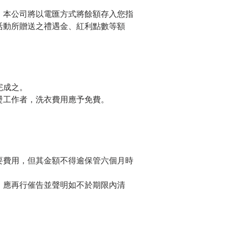
，本公司將以電匯方式將餘額存入您指
活動所贈送之禮遇金、紅利點數等額
完成之。
燙工作者，洗衣費用應予免費。
要費用，但其金額不得逾保管六個月時
，應再行催告並聲明如不於期限內清