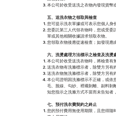
本公司於收受送洗之衣物內發現貨幣
五、送洗衣物之領取與檢查
您可提示洗衣單據或可表示您個人身
您委託第三人代領衣物時，您或受委
單或其他相關收據請求領取衣物。
您領取衣物後應從速檢查；如發現應
六、洗燙處理方法標示之檢查及洗燙
本公司於收受送洗衣物時，將檢查有無
送洗衣物有洗滌標示者，除雙方另有
送洗衣物無洗滌標示者，除雙方另有
本公司證明因洗滌標示不正確，或依
毛、脫線、勾紗、裡襯剝離、副料剝
知您指示之洗滌方式不當而未告知者
七、預付洗衣費契約之終止
您的預付費用無使用期限，且您得隨