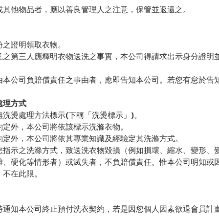
或其他物品者，應以善良管理人之注意，保管並返還之。
份之證明領取衣物。
託之第三人應釋明衣物送洗之事實，本公司得請求出示身分證明
由本公司負賠償責任之事由者，應即告知本公司。若您有怠於告
處理方式
洗燙處理方法標示(下稱「洗燙標示」)。
約定外，本公司將依該標示洗滌衣物。
約定外，本公司將依其專業知識及經驗定其洗滌方式。
您指示之洗滌方式，致送洗衣物毀損（例如損壞、縮水、變形、
離、硬化等情形者）或滅失者，不負賠償責任。惟本公司明知或
，不在此限。
時通知本公司終止預付洗衣契約，若是因您個人因素欲退會員計