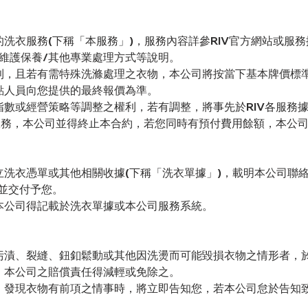
洗衣服務(下稱「本服務」)，服務內容詳參RIV官方網站或服
維護保養/其他專業處理方式等說明。
利，且若有需特殊洗滌處理之衣物，本公司將按當下基本牌價標
點人員向您提供的最終報價為準。
指數或經營策略等調整之權利，若有調整，將事先於RIV各服務
衣服務，本公司並得終止本合約，若您同時有預付費用餘額，本公
洗衣憑單或其他相關收據(下稱「洗衣單據」)，載明本公司聯
並交付予您。
本公司得記載於洗衣單據或本公司服務系統。
污漬、裂縫、鈕釦鬆動或其他因洗燙而可能毀損衣物之情形者，
，本公司之賠償責任得減輕或免除之。
，發現衣物有前項之情事時，將立即告知您，若本公司怠於告知