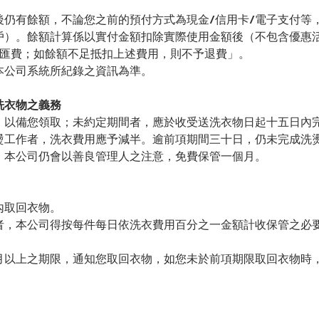
後仍有餘額，不論您之前的預付方式為現金/信用卡/電子支付等
戶）。餘額計算係以實付金額扣除實際使用金額後（不包含優惠
0 元匯費；如餘額不足抵扣上述費用，則不予退費」。
本公司系統所紀錄之資訊為準。
洗衣物之義務
，以備您領取；未約定期間者，應於收受送洗衣物日起十五日內
燙工作者，洗衣費用應予減半。逾前項期間三十日，仍未完成洗
，本公司仍會以善良管理人之注意，免費保管一個月。
內取回衣物。
者，本公司得按每件每日依洗衣費用百分之一金額計收保管之必
月以上之期限，通知您取回衣物，如您未於前項期限取回衣物時