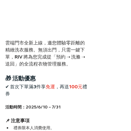
雲端門市全新上線，邀您體驗零距離的
精緻洗衣服務。無須出門，只需一鍵下
單，RIV 將為您完成從「預約 ➝ 洗滌 ➝ 
送回」的全流程衣物管理服務。
🎁 活動優惠
✔ 首次下單滿3件享
免運
，再送
100元
禮
券
活動時間：2025/6/10－7/31
📌 注意事項
禮券限本人消費使用。