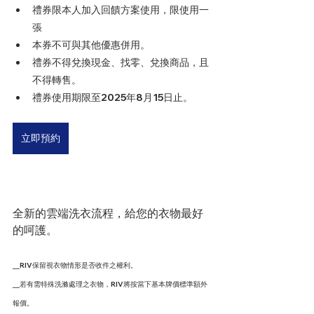
禮券限本人加入回饋方案使用，限使用一
張
本券不可與其他優惠併用。
禮券不得兌換現金、找零、兌換商品，且
不得轉售。
禮券使用期限至2025年8月15日止。
立即預約
全新的雲端洗衣流程，給您的衣物最好
的呵護。
╴RIV保留視衣物情形是否收件之權利。
╴若有需特殊洗滌處理之衣物，RIV將按當下基本牌價標準額外
報價。