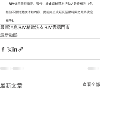
╴RIV保留隨時修正、暫停、終止或解釋本活動之最終權利（包
括但不限於更換活動內容、提前終止或延長活動時間之最終決定
權等)。
最新消息
RIV精緻洗衣
RIV雲端門市
最新動態
查看全部
最新文章