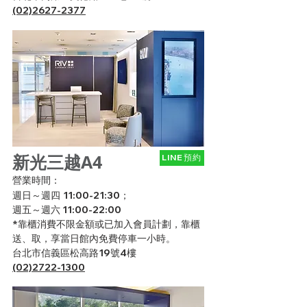
(02)2627-2377
新光三越A4
LINE預約
營業時間：
週日～週四
11:00-21:30；
週五～週六
11:00-22:00
*靠櫃消費不限金額或已加入會員計劃，靠櫃
送、取，享當日館內免費停車一小時。
台北市信義區松高路19號4樓
​(02)2722-1300