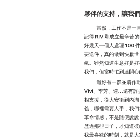
夥伴的支持，讓我
	當然，工作不是一直都這麼順利，還
記得 RIV 剛成立最辛
好幾天一個人處理 100
要送件，真的做到快厭世
氣。雖然知道生意好是好
我們，但當時忙到連開心
	還好有一群並肩作戰的夥伴，像 
Vivi、季芳、連…還有
相支援，從大安衝到內湖
義，哪裡需要人手，我們
革命情感，不是隨便說說
歷過那些日子，才知道彼
我最喜歡的時刻，就是大