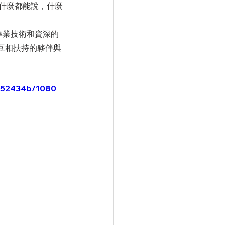
什麼都能說，什麼
互相扶持的夥伴與
b252434b/1080