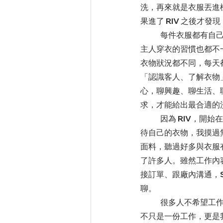
洗，再來就是衣服丟進
果進了 RIV 之後才發
	每件衣服都有自己的年紀、自己的故事，
主人穿衣的習慣也都不
衣物狀況都不同，每天
「認識客人、了解衣物
心，聊興趣、聊生活、
求，才能給出最合適的
	因為 RIV，開始在意自己的服儀、更認真對
待自己的衣物，我摸過
面料，聽過好多與衣服
了許多人。雖然工作內
接訂單、跟廠內溝通，
聊。
	很多人不希望工作就是生活，但我反而享受這樣的日子。客人像朋友，同事像家人，對我來說，這
不只是一份工作，更是