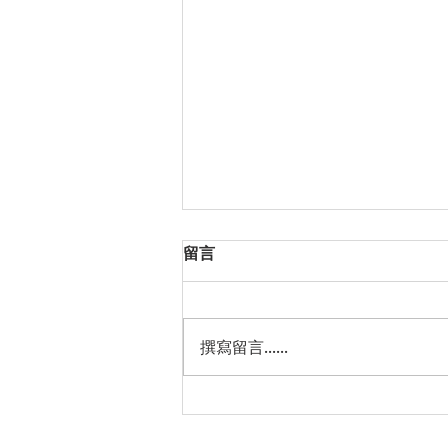
留言
撰寫留言......
用一輩子洗淨每一件衣服