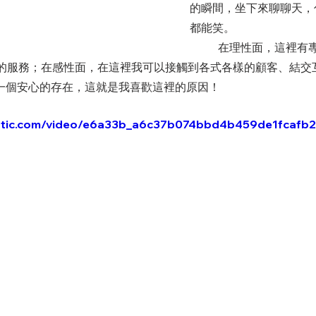
的瞬間，坐下來聊聊天，
都能笑。
	在理性面，這裡有專業技術和資深的
的服務；在感性面，在這裡我可以接觸到各式各樣的顧客、結交
是一個安心的存在，這就是我喜歡這裡的原因！
static.com/video/e6a33b_a6c37b074bbd4b459de1fcaf