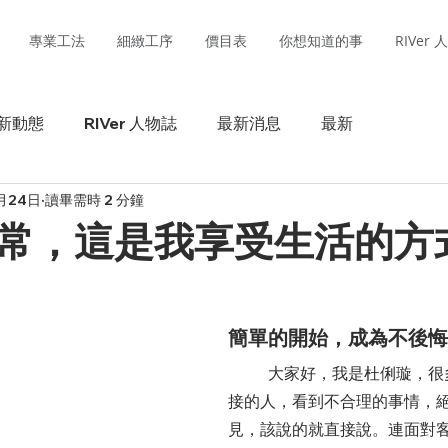
專業工法
細緻工序
價目表
你想知道的事
RIVer
新動態
RIVer 人物誌
最新消息
最新
月24日
讀畢需時 2 分鐘
常，這是我享受生活的方
簡單的開始，成為不後悔
	大家好，我是杜俐璇，很多人都說我是很直
接的人，看到不合理的事情，
見，該說的就直接說。連面對