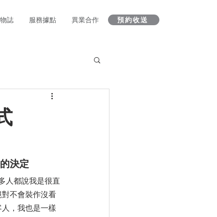
 人物誌
服務據點
異業合作
預約收送
式
的決定
絕對不會裝作沒看
客人，我也是一樣