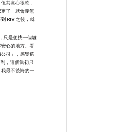
，但其實心很軟，
認定了，就會義無
 RIV 之後，就
得安心的地方。看
櫃公司」，感覺還
想到，這個當初只
了我最不後悔的一