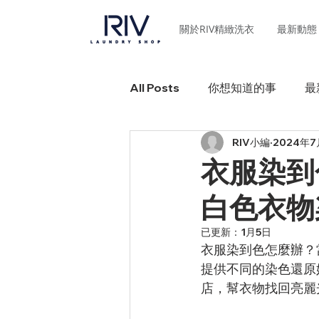
關於RIV精緻洗衣
最新動態
All Posts
你想知道的事
最
RIV小編
2024年7
衣服染到
白色衣物
已更新：
1月5日
衣服染到色怎麼辦？
提供不同的染色還原
店，幫衣物找回亮麗