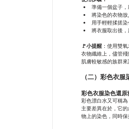
準備一個盆子，將
將染色的衣物放入
用手輕輕揉搓染
將衣服取出後，
🚩小提醒
：使用雙氧
衣物纖維上，儘管殘
肌膚較敏感的族群來
（二）彩色衣服
彩色衣服染色還原
彩色漂白水又可稱為
主要差異在於，它的
物上的染色，同時保