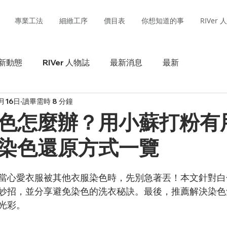
專業工法
細緻工序
價目表
你想知道的事
RIVer
新動態
RIVer 人物誌
最新消息
最新
月16日
讀畢需時 8 分鐘
色怎麼辦？用小蘇打粉有
染色還原方式一覽
當心愛衣服被其他衣服染色時，先別急著丟！本文針對白
妙招，並分享避免染色的洗衣秘訣。最後，推薦解決染色
光彩。