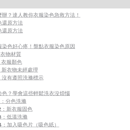
麼辦？達人教你衣服染色急救方法！
色還原方法
色還原方法
服染色好心疼！盤點衣服染色原因
：衣物材質
：衣服顏色
：新衣物未經處理
：沒有遵照洗滌標示
染色？學會這些輕鬆洗衣沒煩惱
1：分色洗滌
2：新衣服固色
3：低溫洗滌
4：加入吸色片（吸色紙）