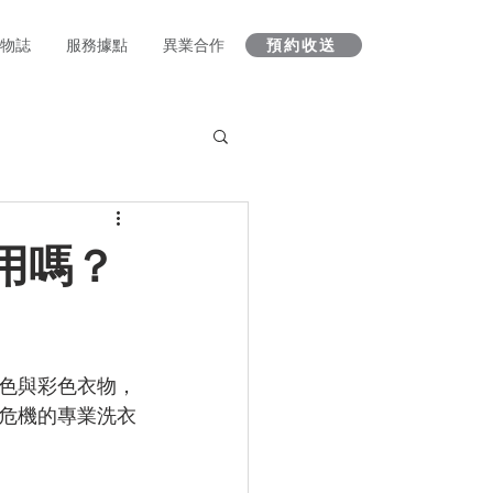
 人物誌
服務據點
異業合作
預約收送
用嗎？
色與彩色衣物，
危機的專業洗衣