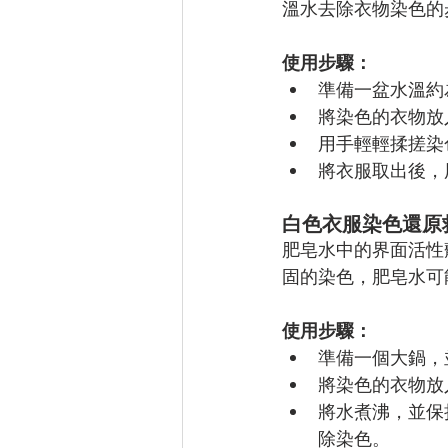
溫水去除衣物染色的
使用步驟：
準備一盆水溫約為 
將染色的衣物放入
用手輕輕揉搓染
將衣服取出後，
白色衣服染色還原
肥皂水中的界面活性
固的染色，肥皂水可
使用步驟：
準備一個大鍋，
將染色的衣物放
將水煮沸，並保持
除染色。