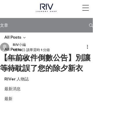
文章
All Posts
RIV小編
All Posts
1月13日
讀畢需時 1 分鐘
【年前收件倒數公告】別讓
你想知道的事
等待耽誤了您的除夕新衣
最新動態
RIVer 人物誌
最新消息
最新