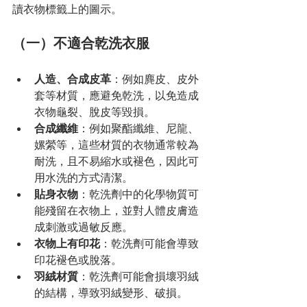
讀衣物標籤上的圖示。
（一）不適合乾洗衣服
人造、合成皮革
：例如麂皮、皮外
套等材質，應避免乾洗，以免造成
衣物龜裂、脫皮等毀損。
合成纖維
：例如聚酯纖維、尼龍、
嫘縈等，這些材質的衣物通常較為
耐洗，且不易縮水或褪色，因此可
用水洗的方式清潔。
貼身衣物
：乾洗劑中的化學物質可
能殘留在衣物上，並對人體皮膚造
成刺激或過敏反應。
衣物上有印花
：乾洗劑可能會導致
印花褪色或脫落。
羽絨材質
：乾洗劑可能會損壞羽絨
的結構，導致羽絨變形、破損。