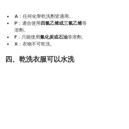
A：任何化學乾洗劑皆適用。
P：適合使用
四氯乙烯或三氯乙烯
等
溶劑。
F：只能使用
氟化炭或石油
等溶劑。
X：衣物不可乾洗。
四、乾洗衣服可以水洗
嗎？乾洗常見問題總整理
Q：乾洗衣服可以拿去用水洗
嗎？
建議不要！如果把將適合乾洗的衣物放
入洗衣機中清洗，可能會對衣物造成不
可逆的傷害。衣服在水洗時，其纖維可
能會因過度浸泡、攪拌而受損，導致縮
水、硬化，甚至出現掉色、變形等情