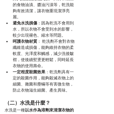
的食物油漬、醬油污漬等，乾洗能
夠有效清潔，讓衣物重現潔淨亮
麗。
避免水洗損傷
：因為乾洗不會用到
水，所以衣物不會受到水的影響，
較少出現褪色、縮水等問題。
呵護衣物材質
： 乾洗劑不會對衣物
纖維造成損傷，能夠維持衣物的柔
軟度、光澤度和觸感，減少洗後皺
褶，使後續熨燙更輕鬆，同時延長
衣物的使用壽命。
一定程度殺菌效果
：乾洗劑具有一
定的殺菌作用，能夠殺滅衣物上的
細菌、黴菌和塵蟎等有害微生物，
防止衣物滋生細菌、產生異味。
（二）水洗是什麼？
水洗是一種
以水作為溶劑來清潔衣物的