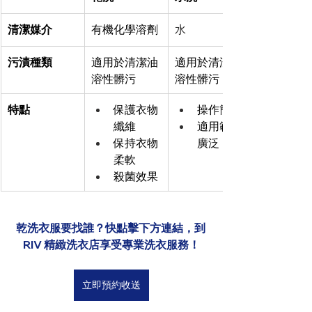
清潔媒介
有機化學溶劑
水
污漬種類
適用於清潔油
適用於清潔水
溶性髒污
溶性髒污
特點
保護衣物
操作簡單
纖維
適用範圍
保持衣物
廣泛
柔軟
殺菌效果
乾洗衣服要找誰？快點擊下方連結，到 
RIV 精緻洗衣店享受專業洗衣服務！
立即預約收送