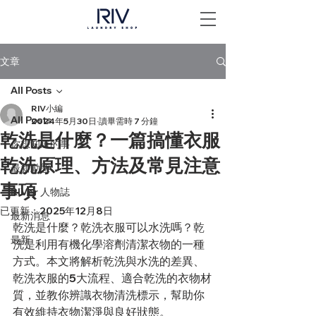
文章
All Posts
RIV小編
All Posts
2024年5月30日
讀畢需時 7 分鐘
乾洗是什麼？一篇搞懂衣服
你想知道的事
乾洗原理、方法及常見注意
最新動態
事項
RIVer 人物誌
已更新：
2025年12月8日
最新消息
乾洗是什麼？乾洗衣服可以水洗嗎？乾
最新
洗是利用有機化學溶劑清潔衣物的一種
方式。本文將解析乾洗與水洗的差異、
乾洗衣服的5大流程、適合乾洗的衣物材
質，並教你辨識衣物清洗標示，幫助你
有效維持衣物潔淨與良好狀態。