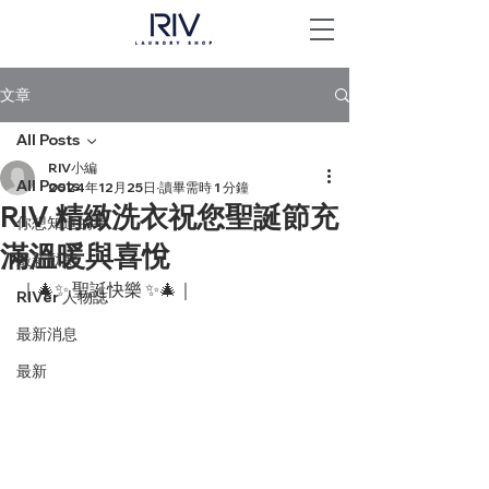
文章
All Posts
RIV小編
All Posts
2024年12月25日
讀畢需時 1 分鐘
RIV 精緻洗衣祝您聖誕節充
你想知道的事
滿溫暖與喜悅
最新動態
｜🎄✨ 聖誕快樂 ✨🎄｜
RIVer 人物誌
最新消息
最新