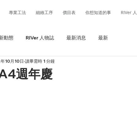
專業工法
細緻工序
價目表
你想知道的事
RIVer
新動態
RIVer 人物誌
最新消息
最新
4年10月10日
讀畢需時 1 分鐘
A4週年慶