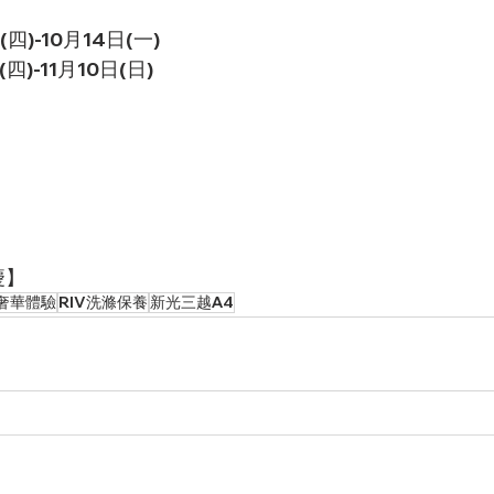
四)-10月14日(一)
)-11月10日(日)
慶】
奢華體驗
RIV洗滌保養
新光三越A4