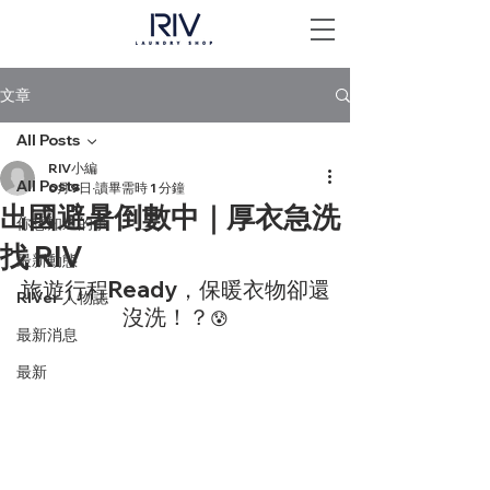
文章
All Posts
RIV小編
All Posts
6月9日
讀畢需時 1 分鐘
出國避暑倒數中｜厚衣急洗
你想知道的事
找 RIV
最新動態
旅遊行程Ready，保暖衣物卻還
RIVer 人物誌
沒洗！？
😰
最新消息
最新