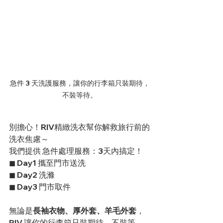
急件 3 天洗護服務，讓你的行李箱只裝期待，
不裝等待。
別擔心！RIV精緻洗衣幫你解救旅行前的
洗衣焦慮～
我們提供 急件處理服務：3天內搞定！
◼ Day1 攜至門市送洗
◼ Day2 洗滌
◼ Day3 門市取件
無論是
長袖衣物、厚外套、羊毛外套
，
RIV 讓你的行李箱只裝期待，不裝等