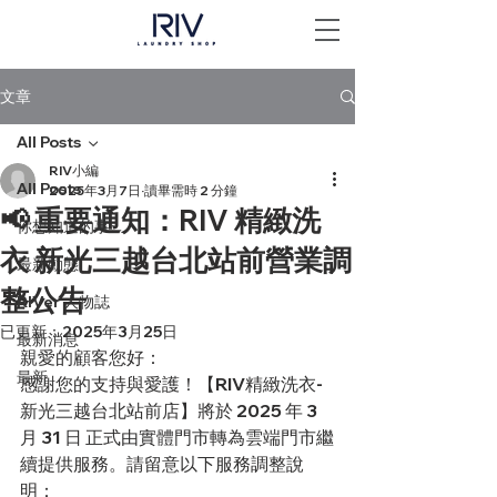
文章
All Posts
RIV小編
All Posts
2025年3月7日
讀畢需時 2 分鐘
📢 重要通知：RIV 精緻洗
你想知道的事
衣 新光三越台北站前營業調
最新動態
整公告
RIVer 人物誌
已更新：
2025年3月25日
最新消息
親愛的顧客您好：
最新
感謝您的支持與愛護！【RIV精緻洗衣-
新光三越台北站前店】將於 2025 年 3 
月 31 日 正式由實體門市轉為雲端門市繼
續提供服務。請留意以下服務調整說
明：