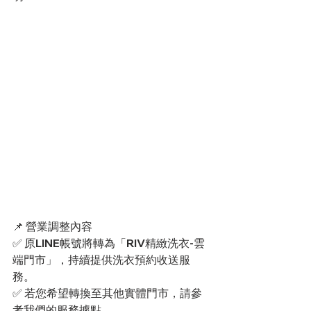
📌 營業調整內容
✅ 原LINE帳號將轉為「RIV精緻洗衣-雲
端門市」，持續提供洗衣預約收送服
務。
✅ 若您希望轉換至其他實體門市，請參
考我們的服務據點。