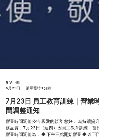
RIV小編
6月23日
讀畢需時 1 分鐘
7月23日 員工教育訓練｜營業時
間調整通知