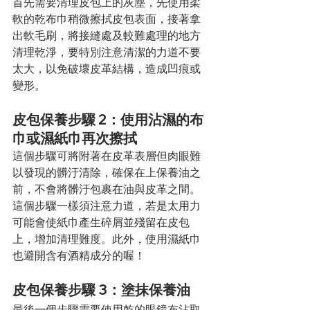
首先需要清理皮包上的灰塵，先使用柔
軟的乾布巾稍微擦拭皮包表面，接著拿
出軟毛刷，將接縫處及較難處理的地方
清理乾淨，要特別注意清潔的力道不要
太大，以免破壞皮革結構，造成凹痕或
變形。
皮包保養步驟 2：使用沾濕的布
巾或濕紙巾再次擦拭
這個步驟可將附著在皮革表層但肉眼難
以發現的髒汙清除，確保在上保養油之
前，不會將髒汙包裹在油與皮革之間。
這個步驟一樣須注意力道，若是太用力
可能會使紙巾產生碎屑並殘留在皮包
上，增加清理難度。此外，使用濕紙巾
也避開含有酒精成分的喔！
皮包保養步驟 3：塗抹保養油
最後一個步驟需要使用乾的眼鏡布沾取