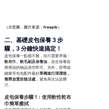
（示意圖，圖片來源：freepik）
二、基礎皮包保養 3 步
驟，3 分鐘快速搞定！
皮包保養一點都不難，你只需要準備：
軟布巾、軟毛刷及保養油
，並在保養前
將裡頭的物品清空即可。另外，背帶或
鏈條等包包配件最好
單獨進行清潔後，
整齊放置於陰涼處
，避免再次沾染髒
汙。
皮包保養步驟 1：使用軟性乾布
巾簡單擦拭