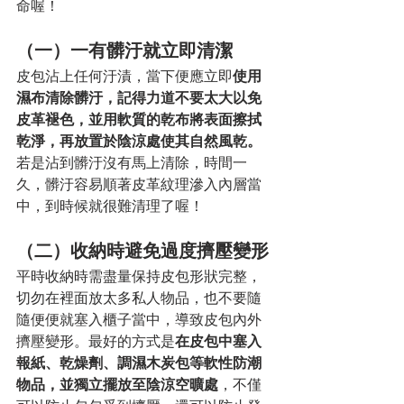
命喔！
（一）一有髒汙就立即清潔
皮包沾上任何汙漬，當下便應立即
使用
濕布清除髒汙，記得力道不要太大以免
皮革褪色，並用軟質的乾布將表面擦拭
乾淨，再放置於陰涼處使其自然風乾。
若是沾到髒汙沒有馬上清除，時間一
久，髒汙容易順著皮革紋理滲入內層當
中，到時候就很難清理了喔！
（二）收納時避免過度擠壓變形
平時收納時需盡量保持皮包形狀完整，
切勿在裡面放太多私人物品，也不要隨
隨便便就塞入櫃子當中，導致皮包內外
擠壓變形。最好的方式是
在皮包中塞入
報紙、乾燥劑、調濕木炭包等軟性防潮
物品，並獨立擺放至陰涼空曠處
，不僅