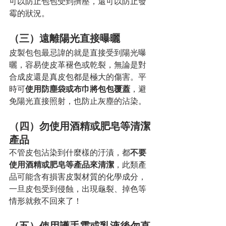
可以防止包包受到擠壓，還可以防止發
霉的狀況。
（三）遠離陽光直接曝曬
皮製包包最忌諱的就是直接受到陽光曝
曬，容易使皮革褪色或乾裂，無論是對
合成皮還是真皮包都是極大的傷害。平
時可
使用防塵袋或布巾將包包覆蓋
，避
免陽光直接照射，也防止灰塵的沾染。
（四）勿使用酒精或肥皂等清潔
產品
不管皮包沾染到什麼樣的汙漬，都
不要
使用酒精或肥皂等產品來清潔
，此類產
品可能含有損害皮製材質的化學成分，
一旦皮包受到侵蝕，出現龜裂、掉色等
情形就救不回來了！
（五）使用護手霜或乳液後勿直