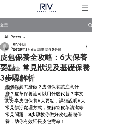
文章
All Posts
RIV小編
All Posts
2025年3月6日
讀畢需時 5 分鐘
皮包保養全攻略：6大保養
你想知道的事
要點、常見狀況及基礎保養
最新動態
3步驟解析
RIVer 人物誌
皮包保養怎麼做？皮包保養該注意什
最新消息
麼？皮革保養油可以用什麼代替？本文
最新
將分享皮包保養6大要點，詳細說明6大
常見髒汙處理方式，並解答皮革清潔等
常見問題，3步驟教你做好皮包基礎保
養，助你有效延長皮包壽命！