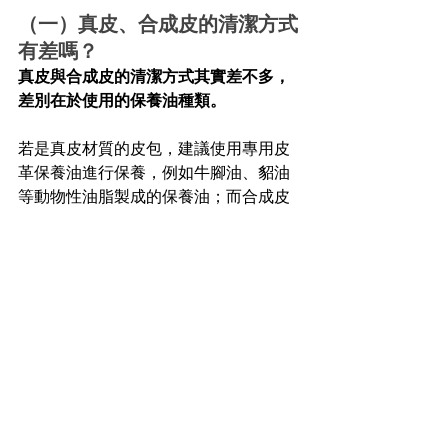
（一）真皮、合成皮的清潔方式
有差嗎？
真皮與合成皮的清潔方式其實差不多，
差別在於使用的保養油種類。
若是真皮材質的皮包，建議使用專用皮
革保養油進行保養，例如牛腳油、貂油
等動物性油脂製成的保養油；而合成皮
除了使用這類型的保養油之外，也可以
用人工合成的皮革清潔乳－可麗奶作為
替代品。
（二）皮革包包可以用水清洗
嗎？
皮革包包不可直接用水清洗。
若以清水
直接清洗皮包，水分容易侵入皮層深
處，造成皮革變質。由於深處水分難以
徹底揮發，很容易造成發霉的狀況。